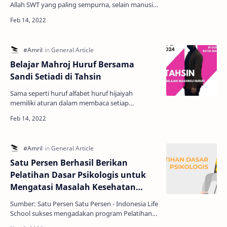
Allah SWT yang paling sempurna, selain manusia
allah juga menciptakan makhluk-makhluk lainya
seperti penya…
Belajar Mahroj Huruf Bersama
Sandi Setiadi di Tahsin
Sama seperti huruf alfabet huruf hijaiyah
memiliki aturan dalam membaca setiap
hurufnya. Untuk itu huruf hijaiyah yang benar
harus belajar makhroj h…
Satu Persen Berhasil Berikan
Pelatihan Dasar Psikologis untuk
Mengatasi Masalah Kesehatan
Mental di Indonesia
Sumber: Satu Persen Satu Persen - Indonesia Life
School sukses mengadakan program Pelatihan
Dasar Psikologi. Program ini merupakan