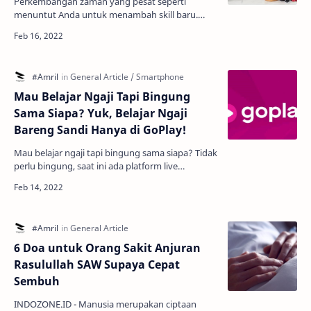
Perkembangan zaman yang pesat seperti
menuntut Anda untuk menambah skill baru.
Supaya Anda punya banyak peluang untuk
memperoleh kesempatan kerja. Ba…
Mau Belajar Ngaji Tapi Bingung
Sama Siapa? Yuk, Belajar Ngaji
Bareng Sandi Hanya di GoPlay!
Mau belajar ngaji tapi bingung sama siapa? Tidak
perlu bingung, saat ini ada platform live
streaming yang menyediakan tempat buat kamu
yang ingin be…
6 Doa untuk Orang Sakit Anjuran
Rasulullah SAW Supaya Cepat
Sembuh
INDOZONE.ID - Manusia merupakan ciptaan