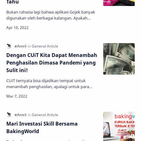
Tahu
Bukan rahasia lagi bahwa aplikasi Gojek banyak
digunakan oleh berbagai kalangan. Apakah
kamu salah satu pengguna setia Gojek? Gojek
tak hanya menye…
Dengan CUiT Kita Dapat Menambah
Penghasilan Dimasa Pandemi yang
Sulit ini!
CUiT ternyata bisa dijadikan tempat untuk
menambah penghasilan, apalagi untuk para
mahasiswa yang ngekost. Pertanyaannnya
apakah cuit aman dan akan m…
Mari Investasi Skill Bersama
BakingWorld