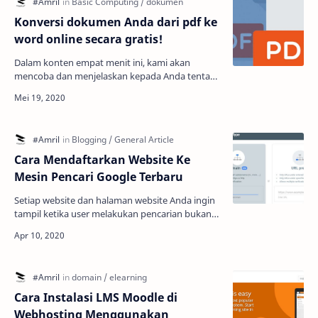
Konversi dokumen Anda dari pdf ke
word online secara gratis!
Dalam konten empat menit ini, kami akan
mencoba dan menjelaskan kepada Anda tentang
di mana alat konverter Word ke PDF dapat
membantu Anda! Anda haru…
Cara Mendaftarkan Website Ke
Mesin Pencari Google Terbaru
Setiap website dan halaman website Anda ingin
tampil ketika user melakukan pencarian bukan?
maka Anda perlu mendaftarkannya ke mesin
pencari. Pada ar…
Cara Instalasi LMS Moodle di
Webhosting Menggunakan