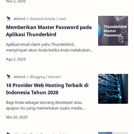
pelatihan terstru…
Memberikan Master Password pada
Aplikasi Thunderbird
Aplikasi email client yaitu Thunderbird ,
menyimpan akun Anda ketika Anda melakukan
autentikasi/memasukan data akun pada aplikasi
thunderbird Anda. A…
10 Provider Web Hosting Terbaik di
Indonesia Tahun 2020
Bagi Anda sebagai seorang developer atau
apapun itu yang memerlukan suatu media
berupa website, maka Anda harus memilih
perushaan hosting yang profes…