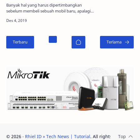
Banyak hal yang harus dipertimbangkan
sebelum membeli sebuah mobil baru, apalagi
tidak dapat dipungkiri juga jika seandainya
sekarang ini produsen ke…
©
2026
‧
Rhiel ID » Tech News | Tutorial
. All rights reserved.