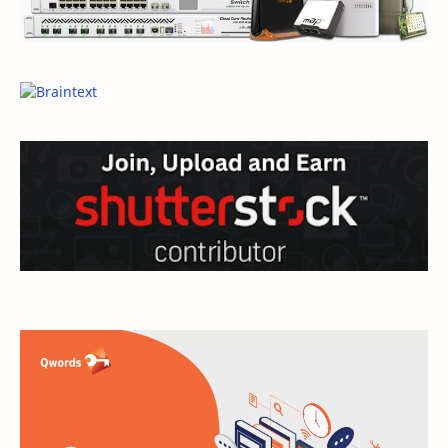
General
General Article
google
Hardware
hosting
inspirational
internet
jaringan
linux
mail
microsoft
mikrotik
modem
monetize
moodle
multimedia
network
Networking