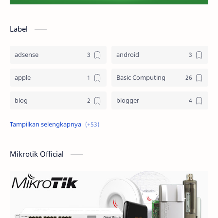
Label
adsense
android
apple
Basic Computing
blog
blogger
Blogging
cloud computing
computer
Design
Mikrotik Official
Dictionary
dokumen
domain
e-commerce
ecommerce
elearning