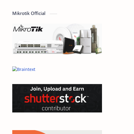
computer
Design
Mikrotik Official
Dictionary
dokumen
domain
e-commerce
ecommerce
elearning
General
General Article
google
Hardware
hosting
inspirational
internet
jaringan
linux
mail