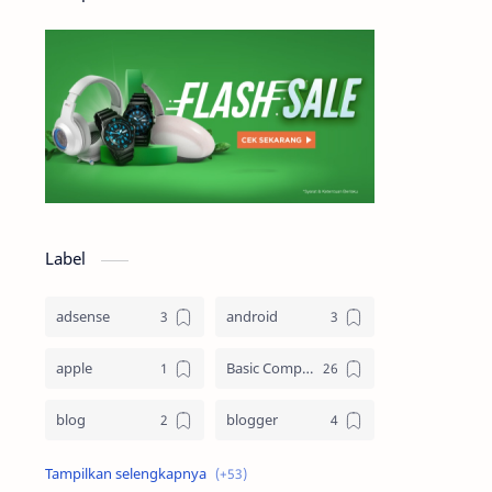
Label
adsense
android
apple
Basic Computing
blog
blogger
Blogging
cloud computing