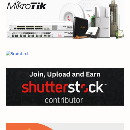
domain
e-commerce
ecommerce
elearning
General
General Article
google
Hardware
hosting
inspirational
internet
jaringan
linux
mail
microsoft
mikrotik
modem
monetize