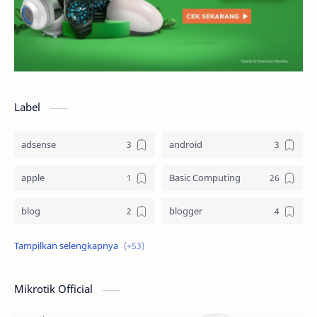
Label
adsense
android
apple
Basic Computing
blog
blogger
Blogging
cloud computing
computer
Design
Mikrotik Official
Dictionary
dokumen