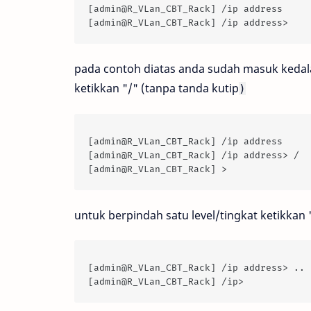
[admin@R_VLan_CBT_Rack] /ip address
[admin@R_VLan_CBT_Rack] /ip address>
pada contoh diatas anda sudah masuk kedala
ketikkan "/" (tanpa tanda kutip
)
[admin@R_VLan_CBT_Rack] /ip address
[admin@R_VLan_CBT_Rack] /ip address> /
[admin@R_VLan_CBT_Rack] >
untuk berpindah satu level/tingkat ketikkan "
[admin@R_VLan_CBT_Rack] /ip address> ..
[admin@R_VLan_CBT_Rack] /ip>