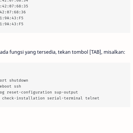
:42:07:68:34
:42:07:68:35
42:07:68:36
1:9A:43:F5
1:9A:43:F5
ada fungsi yang tersedia, tekan tombol [TAB], misalkan:
ort shutdown 
eboot ssh 
og reset-configuration sup-output
 check-installation serial-terminal telnet