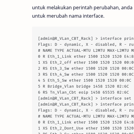
untuk melakukan perintah perubahan, anda b
untuk merubah nama interface.
[admin@R_VLan_CBT_Rack] > interface prin
Flags: D - dynamic, X - disabled, R - ru
# NAME TYPE ACTUAL-MTU L2MTU MAX-L2MTU M
0 R Eth_1_Link ether 1500 1520 1520 E4:8
1 XS Eth_2_off ether 1500 1520 1520 00:0
2 RS Eth_3_Sw ether 1500 1520 1520 00:0C
3 RS Eth_4_Sw ether 1500 1520 1520 00:0C
4 S Eth_5_Sw ether 1500 1520 1520 00:0C
5 R Bridge_Vlan bridge 1458 1520 02:6C
6 RS Tn_Vlan_Cbt eoip 1458 65535 02:6C
[admin@R_VLan_CBT_Rack] > interface set 
[admin@R_VLan_CBT_Rack] > interface prin
Flags: D - dynamic, X - disabled, R - ru
# NAME TYPE ACTUAL-MTU L2MTU MAX-L2MTU M
0 R Eth_1_Link ether 1500 1520 1520 E4:8
1 XS Eth_2_Dont_Use ether 1500 1520 1520