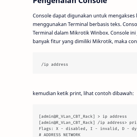
Pengenalan Console
Console dapat digunakan untuk mengakses k
menggunakan Terminal berbasis teks. Console
Terminal dalam Mikrotik Winbox. Console ini
banyak fitur yang dimiliki Mikrotik, maka co
 /ip address 
kemudian ketik print, lihat contoh dibawah:
[admin@R_VLan_CBT_Rack] > ip address 
[admin@R_VLan_CBT_Rack] /ip address> pri
Flags: X - disabled, I - invalid, D - dy
# ADDRESS NETWORK 