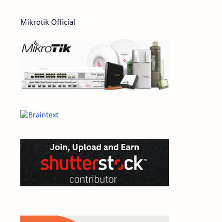
computer
Design
Mikrotik Official
Dictionary
dokumen
domain
e-commerce
ecommerce
elearning
General
General Article
google
Hardware
hosting
inspirational
internet
jaringan
linux
mail