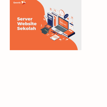
microsoft
mikrotik
modem
monetize
moodle
multimedia
network
Networking
Office
online
online shop
Operating Sistem
Operating System
printer
SEO
server
Smartphone
Software
tcp/ip
technology information