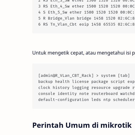
2 RS Eth_3_Sw ether 1500 1520 1520 00:0C
3 RS Eth_4_Sw ether 1500 1520 1520 00:0C
4 S Eth_5_Sw ether 1500 1520 1520 00:0C:
5 R Bridge_Vlan bridge 1458 1520 02:6C:8
6 RS Tn_Vlan_Cbt eoip 1458 65535 02:6C:8
Untuk mengetik cepat, atau mengetahui isi p
[admin@R_VLan_CBT_Rack] > system [tab]
backup health license package script exp
clock history logging resource upgrade r
console identity note routerboard watchd
default-configuration leds ntp scheduler
Perintah Umum di mikrotik