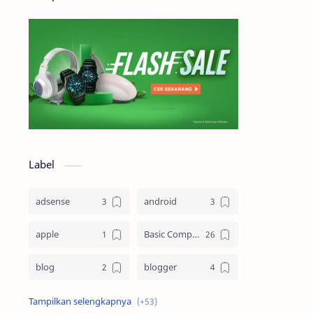
Label
adsense
android
apple
Basic Computing
blog
blogger
Blogging
cloud computing