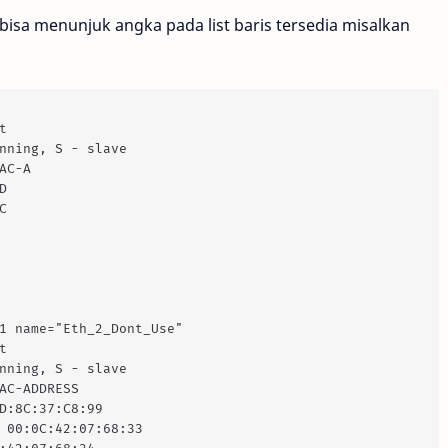
isa menunjuk angka pada list baris tersedia misalkan
t
nning, S - slave
AC-A
D
C
1 name="Eth_2_Dont_Use"
t
nning, S - slave
AC-ADDRESS
D:8C:37:C8:99
 00:0C:42:07:68:33