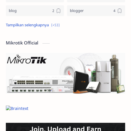
blog
blogger
Blogging
cloud computing
computer
Design
Mikrotik Official
Dictionary
dokumen
domain
e-commerce
ecommerce
elearning
General
General Article
google
Hardware
hosting
inspirational