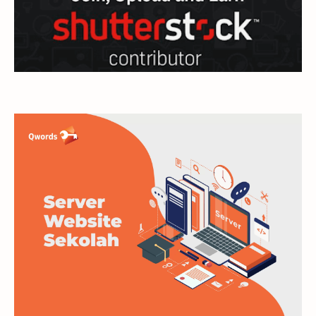
internet
jaringan
linux
mail
microsoft
mikrotik
modem
monetize
moodle
multimedia
network
Networking
Office
online
online shop
Operating Sistem
Operating System
printer
SEO
server