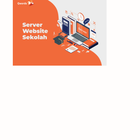
microsoft
mikrotik
modem
monetize
moodle
multimedia
network
Networking
Office
online
online shop
Operating Sistem
Operating System
printer
SEO
server
Smartphone
Software
tcp/ip
technology information