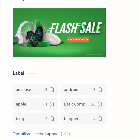
Label
adsense
android
apple
Basic Computing
blog
blogger
Blogging
cloud computing