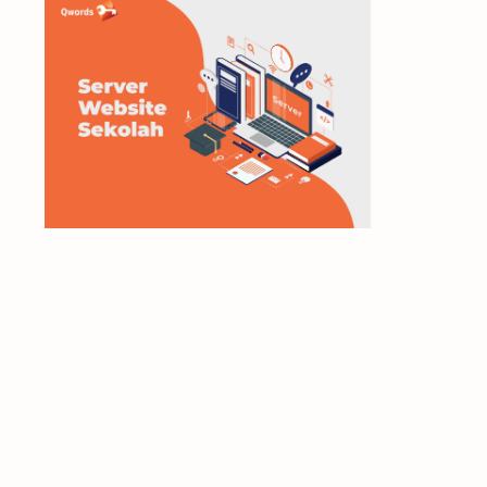
microsoft
mikrotik
modem
monetize
moodle
multimedia
network
Networking
Office
online
online shop
Operating Sistem
Operating System
printer
SEO
server
Smartphone
Software
tcp/ip
technology information