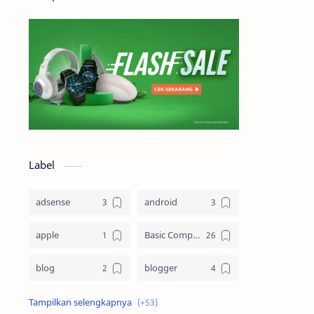
Label
adsense
android
apple
Basic Computing
blog
blogger
Blogging
cloud computing