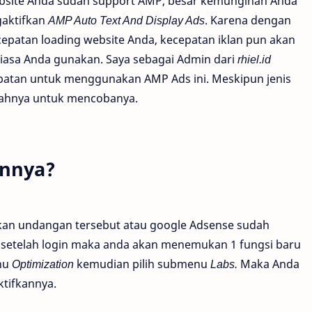
ebsite Anda sudah support AMP, besar kemunginan Anda
aktifkan
AMP Auto Text And Display Ads
. Karena dengan
epatan loading website Anda, kecepatan iklan pun akan
biasa Anda gunakan. Saya sebagai Admin dari
rhiel.id
atan untuk menggunakan AMP Ads ini. Meskipun jenis
alahnya untuk mencobanya.
nnya?
kan undangan tersebut atau google Adsense sudah
, setelah login maka anda akan menemukan 1 fungsi baru
nu
Optimization
kemudian pilih submenu
Labs.
Maka Anda
tifkannya.