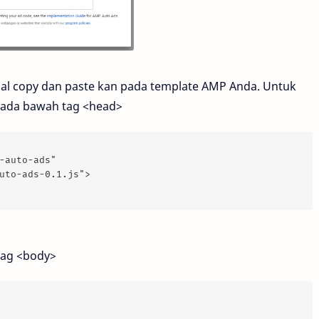
ggal copy dan paste kan pada template AMP Anda. Untuk
 pada bawah tag <head>
-auto-ads" 
uto-ads-0.1.js">
tag <body>