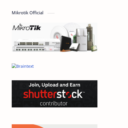
computer
Design
Mikrotik Official
Dictionary
dokumen
domain
e-commerce
ecommerce
elearning
General
General Article
google
Hardware
hosting
inspirational
internet
jaringan
linux
mail