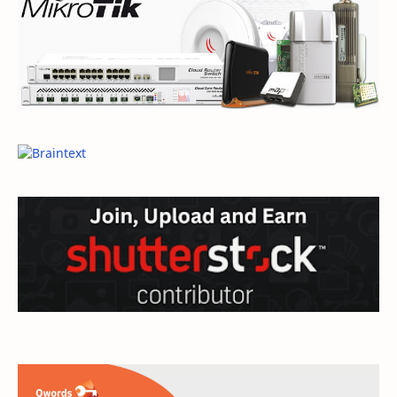
domain
e-commerce
ecommerce
elearning
General
General Article
google
Hardware
hosting
inspirational
internet
jaringan
linux
mail
microsoft
mikrotik
modem
monetize