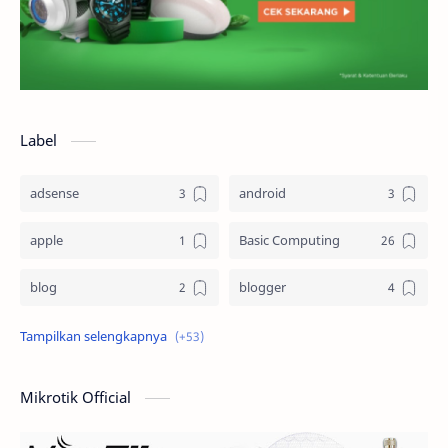
Label
adsense
android
apple
Basic Computing
blog
blogger
Blogging
cloud computing
computer
Design
Mikrotik Official
Dictionary
dokumen