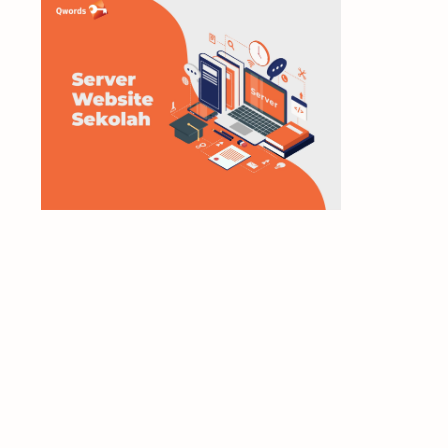
microsoft
mikrotik
modem
monetize
moodle
multimedia
network
Networking
Office
online
online shop
Operating Sistem
Operating System
printer
SEO
server
Smartphone
Software
tcp/ip
technology information