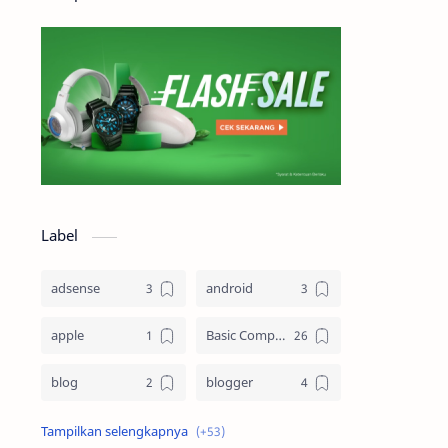
Label
adsense
android
apple
Basic Computing
blog
blogger
Blogging
cloud computing