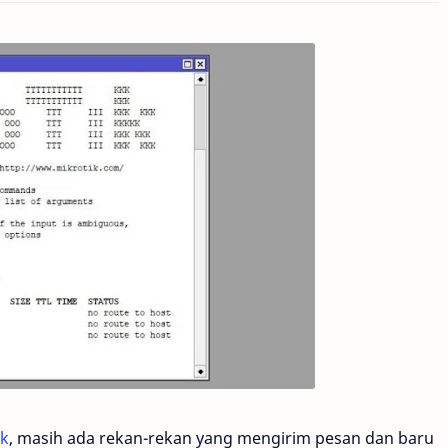
ik
, masih ada rekan-rekan yang mengirim pesan dan baru