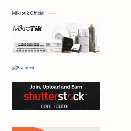
computer
Design
Mikrotik Official
Dictionary
dokumen
domain
e-commerce
ecommerce
elearning
General
General Article
google
Hardware
hosting
inspirational
internet
jaringan
linux
mail