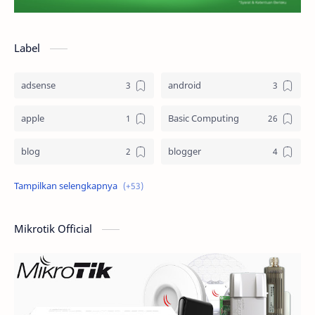
Label
adsense
android
apple
Basic Computing
blog
blogger
Blogging
cloud computing
computer
Design
Mikrotik Official
Dictionary
dokumen
domain
e-commerce