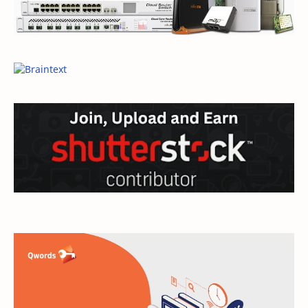
ecommerce
elearning
General
General Article
google
Hardware
hosting
inspirational
internet
jaringan
linux
mail
microsoft
mikrotik
modem
monetize
moodle
multimedia
network
Networking